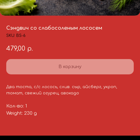
Сэндвич со слабосоленым лососем
SKU:
BS-6
479,00
р.
В корзину
Два тоста, с/с лосось, слив. сыр, айсберг, укроп,
томат, свежий огурец, авокадо
Кол-во: 1
Weight: 230 g