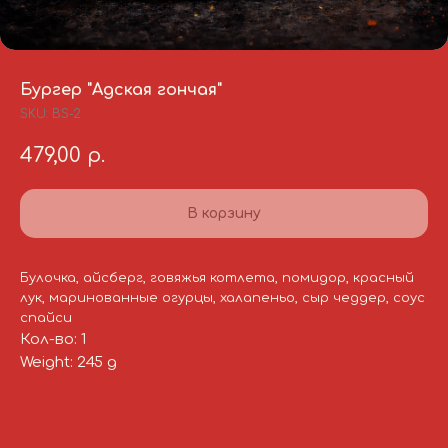
Бургер "Адская гончая"
SKU:
BS-2
479,00
р.
В корзину
Булочка, айсберг, говяжья котлета, помидор, красный
лук, маринованные огурцы, халапеньо, сыр чеддер, соус
спайси
Кол-во: 1
Weight: 245 g