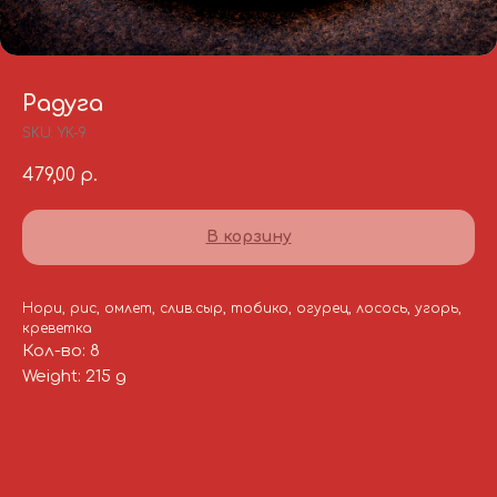
Радуга
SKU:
YK-9
479,00
р.
В корзину
Нори, рис, омлет, слив.сыр, тобико, огурец, лосось, угорь,
креветка
Кол-во: 8
Weight: 215 g