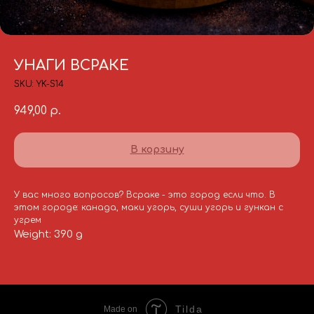
УНАГИ ВСРАКЕ
SKU:
YK-S14
949,00
р.
В корзину
У вас много вопросов? Всраке - это город если что. В
этом городе: канада, маки угорь, суши угорь и гункан с
угрем
Weight: 390 g
Tilda
Made on