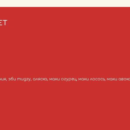
ЕТ
я, эби тидзу, аляска, маки огурец, маки лосось, маки авок