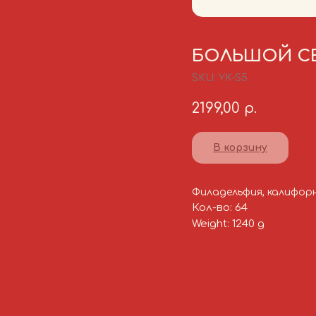
БОЛЬШОЙ С
SKU:
YK-S5
2199,00
р.
В корзину
Филадельфия, калифорни
Кол-во: 64
Weight: 1240 g