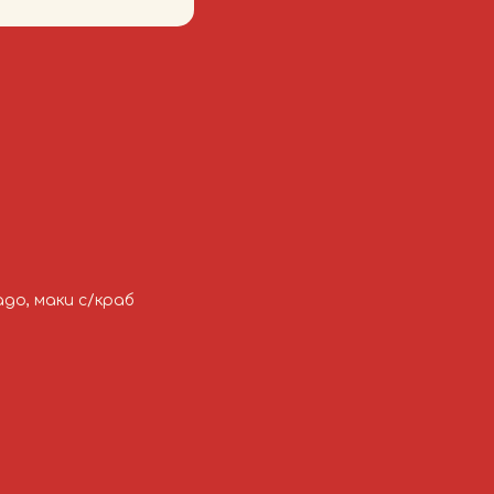
адо, маки с/краб