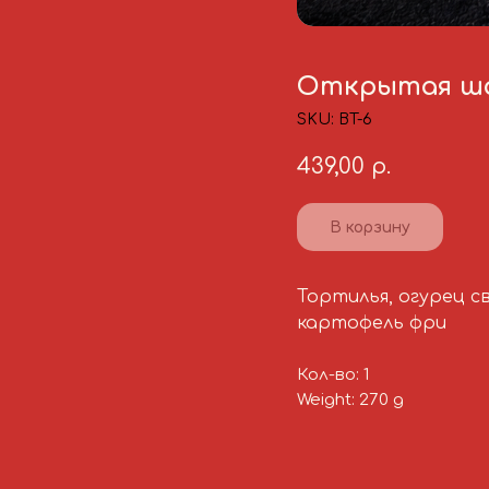
Открытая ша
SKU:
BT-6
439,00
р.
В корзину
Тортилья, огурец св
картофель фри
Кол-во: 1
Weight: 270 g