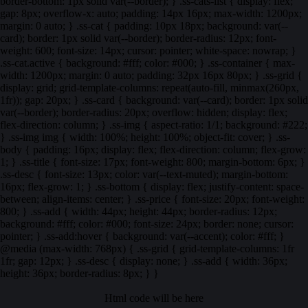
border-bottom: 1px solid var(--border); } .ss-cats-list { display: flex;
gap: 8px; overflow-x: auto; padding: 14px 16px; max-width: 1200px;
margin: 0 auto; } .ss-cat { padding: 10px 18px; background: var(--
card); border: 1px solid var(--border); border-radius: 12px; font-
weight: 600; font-size: 14px; cursor: pointer; white-space: nowrap; }
.ss-cat.active { background: #fff; color: #000; } .ss-container { max-
width: 1200px; margin: 0 auto; padding: 32px 16px 80px; } .ss-grid {
display: grid; grid-template-columns: repeat(auto-fill, minmax(260px,
1fr)); gap: 20px; } .ss-card { background: var(--card); border: 1px solid
var(--border); border-radius: 20px; overflow: hidden; display: flex;
flex-direction: column; } .ss-img { aspect-ratio: 1/1; background: #222;
} .ss-img img { width: 100%; height: 100%; object-fit: cover; } .ss-
body { padding: 16px; display: flex; flex-direction: column; flex-grow:
1; } .ss-title { font-size: 17px; font-weight: 800; margin-bottom: 6px; }
.ss-desc { font-size: 13px; color: var(--text-muted); margin-bottom:
16px; flex-grow: 1; } .ss-bottom { display: flex; justify-content: space-
between; align-items: center; } .ss-price { font-size: 20px; font-weight:
800; } .ss-add { width: 44px; height: 44px; border-radius: 12px;
background: #fff; color: #000; font-size: 24px; border: none; cursor:
pointer; } .ss-add:hover { background: var(--accent); color: #fff; }
@media (max-width: 768px) { .ss-grid { grid-template-columns: 1fr
1fr; gap: 12px; } .ss-desc { display: none; } .ss-add { width: 36px;
height: 36px; border-radius: 8px; } }
Html code will be here