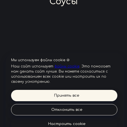
Соусы
Мы используем файлы cookie 🍪
Наш сайт использует
файлы cookie
. Это помогает
нам делать сайт лучше. Вы можете согласиться с
использованием всех cookie или настроить их по
своему усмотрению.
Принять все
© ИП Каширин Александр Романович
ИНН: 691103822209, ОГРНИП: 322695200046711
Отклонить все
171252, Тверская обл., г. Конаково, ул.Торговый проезд д.3
САЙТ НЕ ЯВЛЯЕТСЯ СРЕДСТВОМ МАССОВОЙ ИНФОРМАЦИИ
Настроить cookie